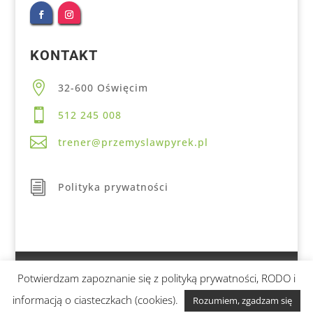
KONTAKT

32-600 Oświęcim

512 245 008

trener@przemyslawpyrek.pl
i
Polityka prywatności
Potwierdzam zapoznanie się z polityką prywatności, RODO i
© 2020 Przemysław Pyrek - Trener personalny
informacją o ciasteczkach (cookies).
Rozumiem, zgadzam się
Wykonanie:
VIDEN.pl